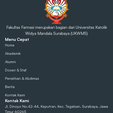
Fakultas Farmasi merupakan bagian dari Universitas Katolik
Widya Mandala Surabaya (UKWMS)
Menu Cepat
Home
Akademik
Alumni
Dosen & Staf
Penelitian & Abdimas
Berita
Kontak Kami
Kontak Kami
Jl. Dinoyo No.42-44, Keputran, Kec. Tegalsari, Surabaya, Jawa
Timur 60265