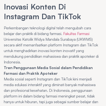
Inovasi Konten Di
Instagram Dan TikTok
Perkembangan teknologi digital telah mengubah cara
belajar dan praktik di bidang farmasi.
Fakultas Farmasi
Universitas Katolik Widya Mandala Surabaya (UKWMS)
secara aktif memanfaatkan platform Instagram dan TikTok
untuk menghadirkan inovasi konten inovatif yang
mendukung pendidikan mahasiswa dan praktik apoteker di
Indonesia.
Tren Penggunaan Media Sosial dalam Pendidikan
Farmasi dan Praktik Apoteker
Media sosial seperti Instagram dan TikTok kini menjadi
media edukasi interaktif yang diminati banyak mahasiswa
dan profesional kesehatan. Di Indonesia, penggunaan
platform ini dalam bidang farmasi meningkat pesat, tidak
hanya untuk hiburan, tapi juga sebagai sumber belajar dan