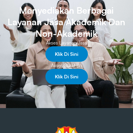
Menyediakan Berbagai
Layanan Jasa Akademik Dan
Non-Akademik
Akses Layanan Jasa
Klik Di Sini
Akses Surat Ijin
Klik Di Sini