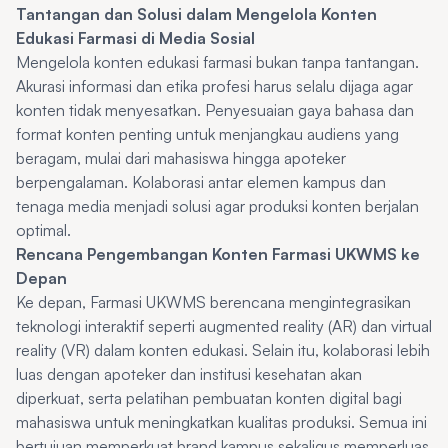
Tantangan dan Solusi dalam Mengelola Konten
Edukasi Farmasi di Media Sosial
Mengelola konten edukasi farmasi bukan tanpa tantangan.
Akurasi informasi dan etika profesi harus selalu dijaga agar
konten tidak menyesatkan. Penyesuaian gaya bahasa dan
format konten penting untuk menjangkau audiens yang
beragam, mulai dari mahasiswa hingga apoteker
berpengalaman. Kolaborasi antar elemen kampus dan
tenaga media menjadi solusi agar produksi konten berjalan
optimal.
Rencana Pengembangan Konten Farmasi UKWMS ke
Depan
Ke depan, Farmasi UKWMS berencana mengintegrasikan
teknologi interaktif seperti augmented reality (AR) dan virtual
reality (VR) dalam konten edukasi. Selain itu, kolaborasi lebih
luas dengan apoteker dan institusi kesehatan akan
diperkuat, serta pelatihan pembuatan konten digital bagi
mahasiswa untuk meningkatkan kualitas produksi. Semua ini
bertujuan memperkuat brand kampus sekaligus memperluas