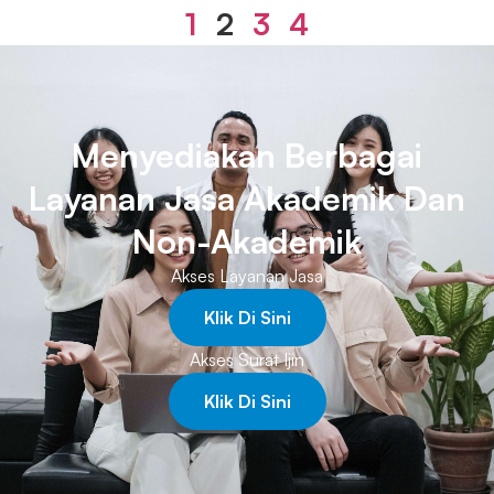
1
2
3
4
Menyediakan Berbagai
Layanan Jasa Akademik Dan
Non-Akademik
Akses Layanan Jasa
Klik Di Sini
Akses Surat Ijin
Klik Di Sini